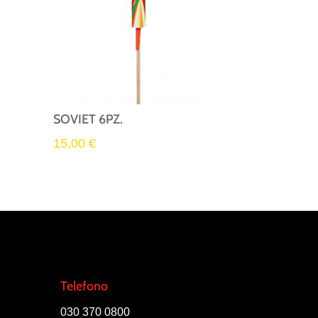
SOVIET 6PZ.
15,00
€
Telefono
030 370 0800