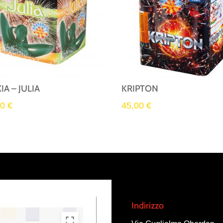
IA – JULIA
KRIPTON
00
€
45,00
€
Indirizzo