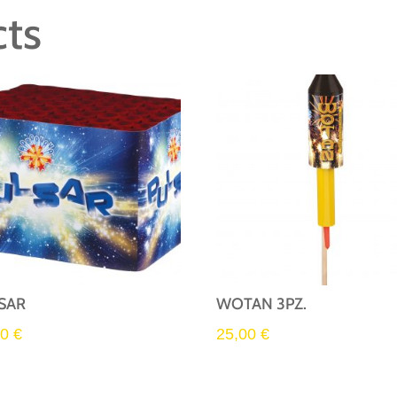
cts
SAR
WOTAN 3PZ.
00
€
25,00
€